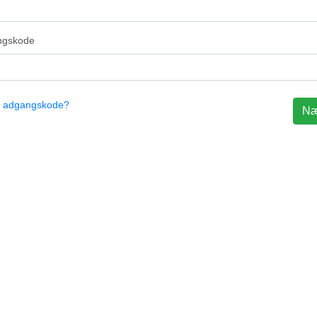
ngskode
 adgangskode?