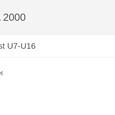
 2000
est U7-U16
et